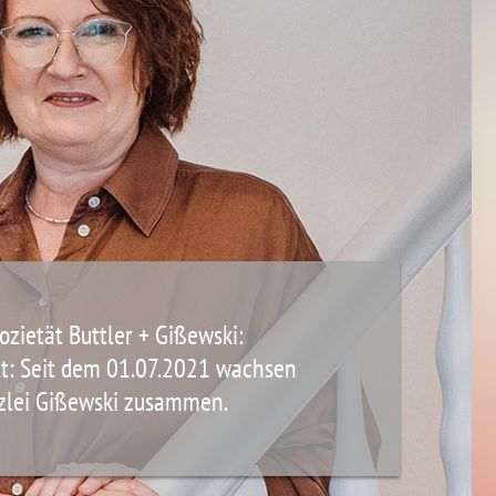
ozietät Buttler + Gißewski:
ut: Seit dem 01.07.2021 wachsen
nzlei Gißewski zusammen.