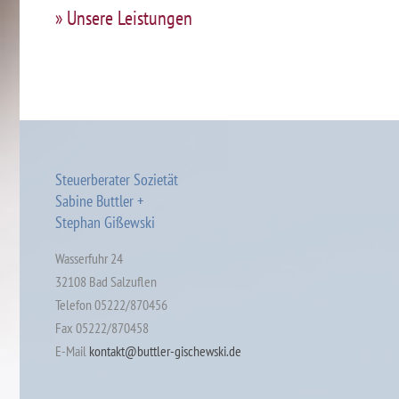
» Unsere Leistungen
Steuerberater Sozietät
Sabine Buttler +
Stephan Gißewski
Wasserfuhr 24
32108 Bad Salzuflen
Telefon 05222/870456
Fax 05222/870458
E-Mail
kontakt@buttler-gischewski.de